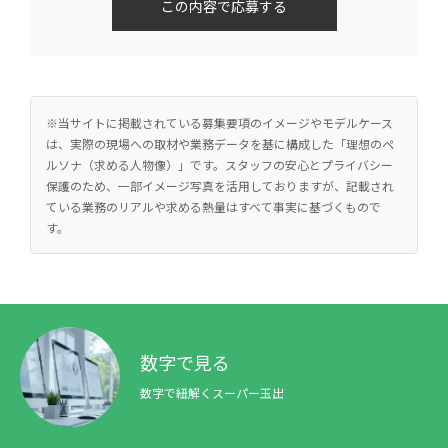
フ
ィ
ー
ル
※当サイトに掲載されている募集要項のイメージやモデルケース
は、実際の現場への取材や業務データを基に構成した「理想のペ
ド
ルソナ（求める人物像）」です。スタッフの安心とプライバシー
保護のため、一部イメージ写真を活用しておりますが、記載され
は
ている業務のリアルや求める熱量はすべて事実に基づくもので
す。
空
の
ま
ま
数字で見る
に
数字で紐解くスーパー玉出
し