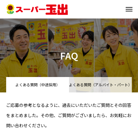
HOME
トップ
COMPANY
会社を知る
FAQ
CAREER
中途採用はこちら
PART-TIMER
アルバイト・パート採用はこちら
よくある質問（中途採用）
よくある質問（アルバイト・パート）
FOR FOREIGNERS
外国人の方はこちら
RECRUIT
採用を知る
ご応募の参考となるように、過去にいただいたご質問とその回答
をまとめました。その他、ご質問がございましたら、お気軽にお
店長候補
問い合わせください。
精肉スタッフ